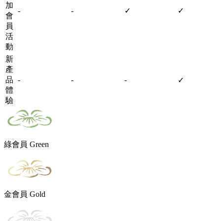
加
-
-
✓
✓
會
員
活
動
新
產
品
-
-
-
✓
體
驗
綠會員 Green
金會員 Gold