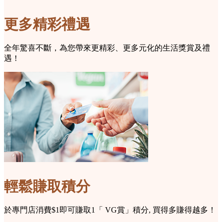
更多精彩禮遇
全年驚喜不斷，為您帶來更精彩、更多元化的生活獎賞及禮
遇！
輕鬆賺取積分
於專門店消費$1即可賺取1「 VG賞」積分, 買得多賺得越多！