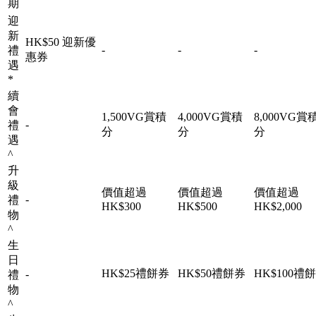
期
迎
新
HK$50 迎新優
-
-
-
禮
惠券
遇
*
續
會
1,500VG賞積
4,000VG賞積
8,000VG賞
-
禮
分
分
分
遇​
^
升
級
價值超過
價值超過
價值超過
-
禮
HK$300
HK$500
HK$2,000
物​
^
生
日
HK$25禮餅券
HK$50禮餅券
HK$100禮
-
禮
物​
^