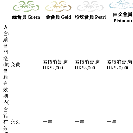
白金會員
綠會員 Green
金會員 Gold
珍珠會員 Pearl
Platinum
入
會/
續
會
門
檻
累積消費 滿
累積消費 滿
累積消費 滿
(於
免費
HK$2,000
HK$8,000
HK$20,000
會
籍
有
效
期
內)
會
籍
有
永久
一年
一年
一年
效