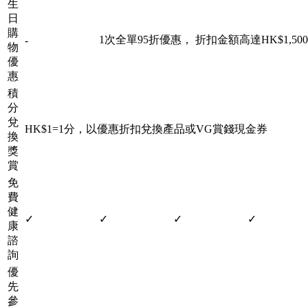
生
日
購
1次全單95折優惠， 折扣金額高達HK$1,500
-
物
優
惠
積
分
兌
HK$1=1分，以優惠折扣兌換產品或VG賞錢現金券
換
獎
賞
免
費
健
✓
✓
✓
✓
康
諮
詢
優
先
參