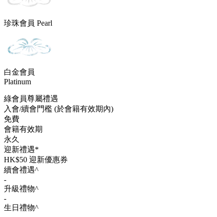
珍珠會員 Pearl
白金會員
Platinum
綠會員尊屬禮遇
入會/續會門檻 (於會籍有效期內)
免費
會籍有效期
永久
迎新禮遇*
HK$50 迎新優惠券
續會禮遇​^
-
升級禮物​^
-
生日禮物​^